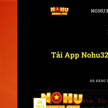
Chuyển
đến
NOHU3
nội
dung
Tải App Nohu32
ĐÃ ĐĂNG
06
Th12