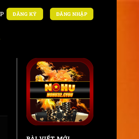
PP
ĐĂNG KÝ
ĐĂNG NHẬP
U
BÀI VIẾT MỚI