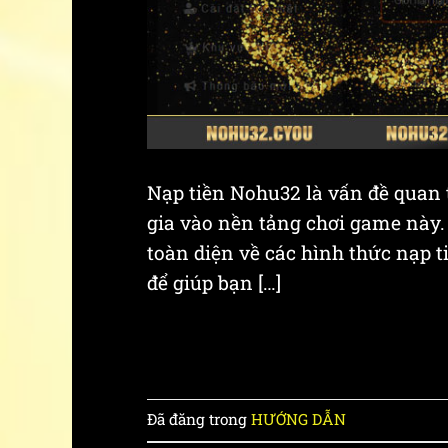
Nạp tiền Nohu32 là vấn đề quan
gia vào nền tảng chơi game này.
toàn diện về các hình thức nạp 
để giúp bạn […]
Đã đăng trong
HƯỚNG DẪN